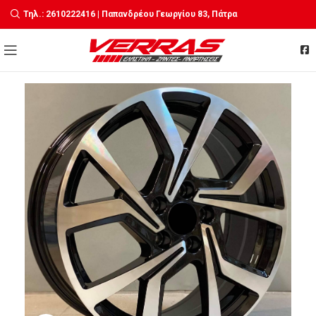
Τηλ.: 2610222416 | Παπανδρέου Γεωργίου 83, Πάτρα