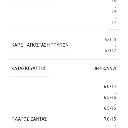
18
,
19
,
14
5×100
ΚΑΡΈ - ΑΠΌΣΤΑΣΗ ΤΡΥΠΏΝ
,
5×112
ΚΑΤΑΣΚΕΥΑΣΤΉΣ
REPLICA VW
6.0×14
,
6.5×15
,
6.5×16
,
ΠΛΆΤΟΣ ΖΆΝΤΑΣ
7.0×15
,