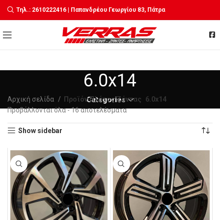
Τηλ.: 2610222416 | Παπανδρέου Γεωργίου 83, Πάτρα
6.0x14
Αρχική σελίδα
Προϊόν Πλάτος Ζάντας
Categories
6.0x14
Sorted
Προβάλλονται όλα - 16 αποτελέσματα
by
Show sidebar
latest