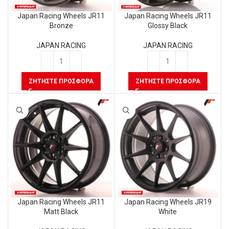
Japan Racing Wheels JR11
Japan Racing Wheels JR11
Bronze
Glossy Black
JAPAN RACING
JAPAN RACING
ΖΗΤΉΣΤΕ ΠΡΟΣΦΟΡΆ
ΖΗΤΉΣΤΕ ΠΡΟΣΦΟΡΆ
Japan Racing Wheels JR11
Japan Racing Wheels JR19
Matt Black
White