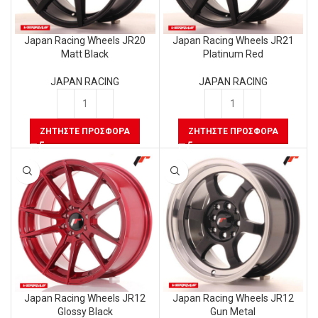
Japan Racing Wheels JR20
Japan Racing Wheels JR21
Matt Black
Platinum Red
JAPAN RACING
JAPAN RACING
ΖΗΤΉΣΤΕ ΠΡΟΣΦΟΡΆ
ΖΗΤΉΣΤΕ ΠΡΟΣΦΟΡΆ
Japan Racing Wheels JR12
Japan Racing Wheels JR12
Glossy Black
Gun Metal