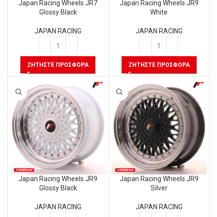
Japan Racing Wheels JR7
Japan Racing Wheels JR9
Glossy Black
White
JAPAN RACING
JAPAN RACING
ΖΗΤΉΣΤΕ ΠΡΟΣΦΟΡΆ
ΖΗΤΉΣΤΕ ΠΡΟΣΦΟΡΆ
Japan Racing Wheels JR9
Japan Racing Wheels JR9
Glossy Black
Silver
JAPAN RACING
JAPAN RACING