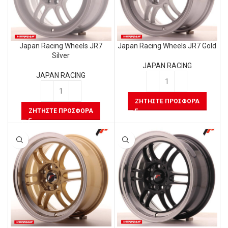
Japan Racing Wheels JR7
Japan Racing Wheels JR7 Gold
Silver
JAPAN RACING
JAPAN RACING
ΖΗΤΉΣΤΕ ΠΡΟΣΦΟΡΆ
ΖΗΤΉΣΤΕ ΠΡΟΣΦΟΡΆ