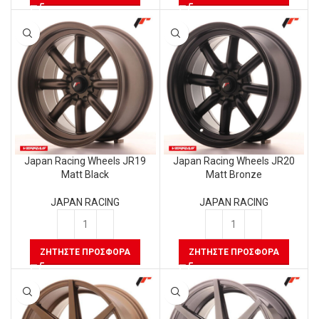
Japan Racing Wheels JR19
Japan Racing Wheels JR20
Matt Black
Matt Bronze
JAPAN RACING
JAPAN RACING
ΖΗΤΉΣΤΕ ΠΡΟΣΦΟΡΆ
ΖΗΤΉΣΤΕ ΠΡΟΣΦΟΡΆ