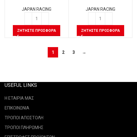
JAPAN RACING
JAPAN RACING
ΖΗΤΉΣΤΕ ΠΡΟΣΦΟΡΆ
ΖΗΤΉΣΤΕ ΠΡΟΣΦΟΡΆ
1
2
3
→
USEFUL LINKS
Η ΕΤΑΙΡΙΑ ΜΑΣ
ΕΠΙΚΟΙΝΩΝΙΑ
ΤΡΟΠΟΙ ΑΠΟΣΤΟΛΗ
ΤΡΟΠΟΙ ΠΛΗΡΩΜΗΣ