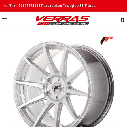
Τηλ.: 2610222416 | Παπανδρέου Γεωργίου 83, Πάτρα