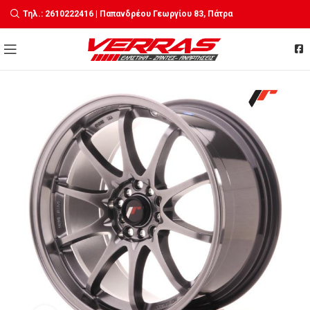
Τηλ.: 2610222416 | Παπανδρέου Γεωργίου 83, Πάτρα