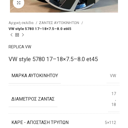
Click to enlarge
Αρχική σελίδα
ΖΑΝΤΕΣ ΑΥΤΟΚΙΝΗΤΩΝ
VW style 5780 17–18×7.5–8.0 et45
REPLICA VW
VW style 5780 17–18×7.5–8.0 et45
ΜΆΡΚΑ ΑΥΤΟΚΙΝΉΤΟΥ
VW
17
ΔΙΆΜΕΤΡΟΣ ΖΆΝΤΑΣ
,
18
ΚΑΡΈ - ΑΠΌΣΤΑΣΗ ΤΡΥΠΏΝ
5×112