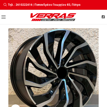
Τηλ.: 2610222416 | Παπανδρέου Γεωργίου 83, Πάτρα