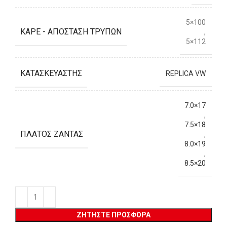
5×100
ΚΑΡΈ - ΑΠΌΣΤΑΣΗ ΤΡΥΠΏΝ
,
5×112
ΚΑΤΑΣΚΕΥΑΣΤΉΣ
REPLICA VW
7.0×17
,
7.5×18
ΠΛΆΤΟΣ ΖΆΝΤΑΣ
,
8.0×19
,
8.5×20
ΖΗΤΉΣΤΕ ΠΡΟΣΦΟΡΆ