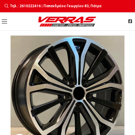
Τηλ.: 2610222416 | Παπανδρέου Γεωργίου 83, Πάτρα