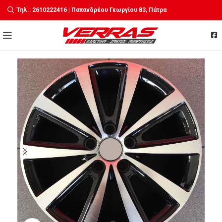
Τηλ.: 2610222416 | Παπανδρέου Γεωργίου 83, Πάτρα