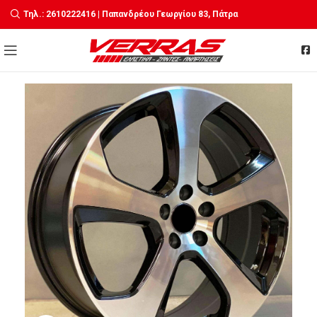
Τηλ.: 2610222416 | Παπανδρέου Γεωργίου 83, Πάτρα