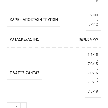
18
5×100
ΚΑΡΈ - ΑΠΌΣΤΑΣΗ ΤΡΥΠΏΝ
,
5×112
ΚΑΤΑΣΚΕΥΑΣΤΉΣ
REPLICA VW
6.5×15
,
7.0×15
,
ΠΛΆΤΟΣ ΖΆΝΤΑΣ
7.0×16
,
7.5×17
,
7.5×18