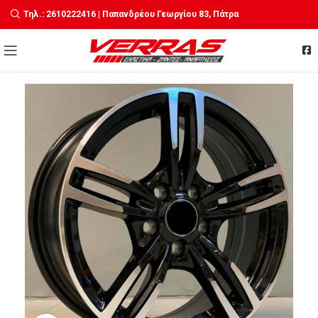
Τηλ.: 2610222416 | Παπανδρέου Γεωργίου 83, Πάτρα