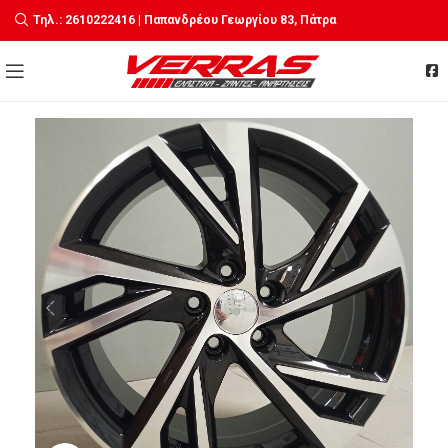
Τηλ.: 2610222416 | Παπανδρέου Γεωργίου 83, Πάτρα