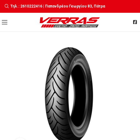
Τηλ.: 2610222416 | Παπανδρέου Γεωργίου 83, Πάτρα