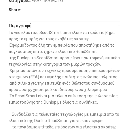
Κατηγορία:
ΕΛΑΣΤΙΚΑ MOTO
Share:
Περιγραφή
Το νέο ελαστικό ScootSmart αποτελεί ένα τεράστιο βήμα
προς τα εμπρός για τους αναβάτες σκούτερ.
Εφαρμόζοντας όλη την εμπειρία που αποκτήθηκε από το
παγκοσμίως επιτυχημένο ελαστικό RoadSmart
της Dunlop, το ScootSmart προσφέρει πρωτοφανή επίπεδα
τεχνολογίας στην κατηγορία των μικρών τροχών.
Χρησιμοποιώντας τεχνικές προσομοίωσης πεπερασμένων
στοιχείων (FEA) και υψηλής ποιότητας ενώσεις πέλματος
από σίλικα για την επίτευξη ενός βέλτιστου συνδυασμού
πρόσφυσης, χειρισμού και διανυόμενου χιλιομέτρου.
Το ScootSmart είναι μια τέλεια επέκταση της φιλοσοφίας
εμπιστοσύνης της Dunlop με όλες τις συνθήκες.
Συνδυάζει τις τελευταίες τεχνολογίες με εμπειρία από το
ελαστικό της Dunlop RoadSmart για να επαναφέρει
τα παγκόσμια επίπεδα επιδόσεων για ελαστικά σκούτερ