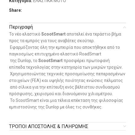
Κατηγορία:
ΕΛΑΣΤΙΚΑ MOTO
Share:
Περιγραφή
Το νέο ελαστικό
ScootSmart
αποτελεί ένα τεράστιο βήμα
προς τα εμπρός για τους αναβάτες σκούτερ.
Εφαρμόζοντας όλη την εμπειρία που αποκτήθηκε από το
παγκοσμίως επιτυχημένο ελαστικό RoadSmart
της Dunlop, το
ScootSmart
προσφέρει πρωτοφανή
επίπεδα τεχνολογίας στην κατηγορία των μικρών τροχών.
Χρησιμοποιώντας τεχνικές προσομοίωσης πεπερασμένων
στοιχείων (FEA) και υψηλής ποιότητας ενώσεις πέλματος
από σίλικα για την επίτευξη ενός βέλτιστου συνδυασμού
πρόσφυσης, χειρισμού και διανυόμενου χιλιομέτρου.
Το ScootSmart είναι μια τέλεια επέκταση της φιλοσοφίας
εμπιστοσύνης της Dunlop με όλες τις συνθήκες.
ΤΡΟΠΟΙ ΑΠΟΣΤΟΛΗΣ & ΠΛΗΡΩΜΗΣ