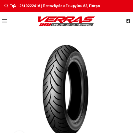
Τηλ.: 2610222416 | Παπανδρέου Γεωργίου 83, Πάτρα