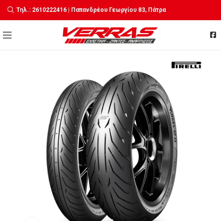
Τηλ.: 2610222416 | Παπανδρέου Γεωργίου 83, Πάτρα