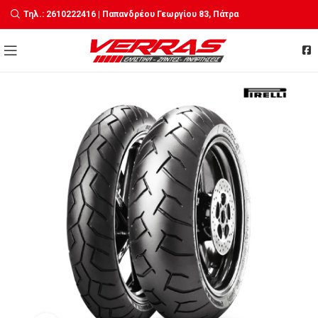
Τηλ.: 2610222416 | Παπανδρέου Γεωργίου 83, Πάτρα