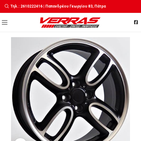
Τηλ.: 2610222416 | Παπανδρέου Γεωργίου 83, Πάτρα