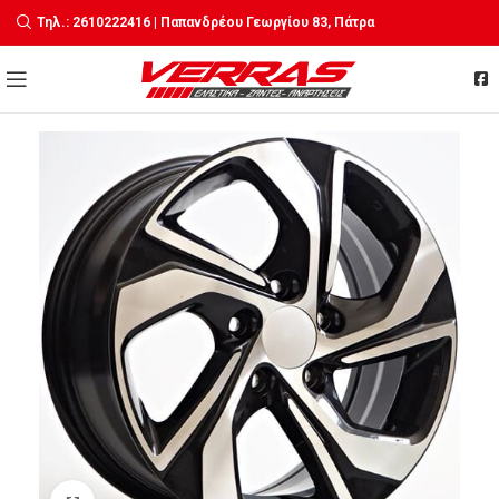
Τηλ.: 2610222416 | Παπανδρέου Γεωργίου 83, Πάτρα