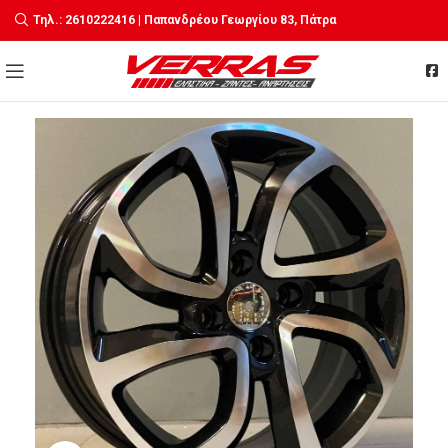
Τηλ.: 2610222416 | Παπανδρέου Γεωργίου 83, Πάτρα