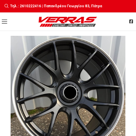
Τηλ.: 2610222416 | Παπανδρέου Γεωργίου 83, Πάτρα