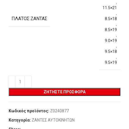
,
11.5×21
,
ΠΛΆΤΟΣ ΖΆΝΤΑΣ
8.5×18
,
8.5×19
,
9.0×19
,
9.5×18
,
9.5×19
ΖΗΤΉΣΤΕ ΠΡΟΣΦΟΡΆ
Κωδικός προϊόντος:
Z0240877
Κατηγορία:
ΖΑΝΤΕΣ ΑΥΤΟΚΙΝΗΤΩΝ