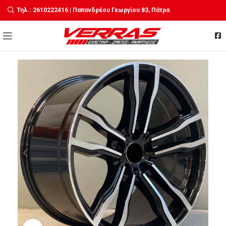
Τηλ.: 2610222416 | Παπανδρέου Γεωργίου 83, Πάτρα