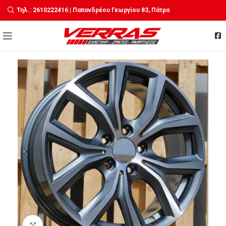
Τηλ.: 2610222416 | Παπανδρέου Γεωργίου 83, Πάτρα
Click to enlarge