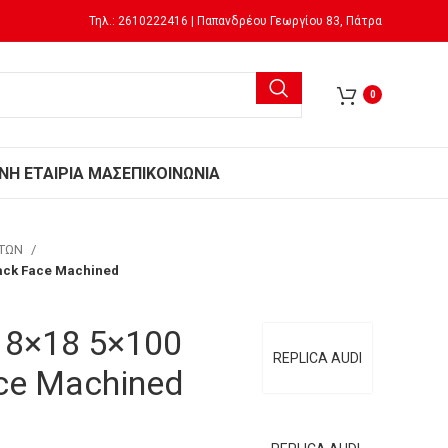
Τηλ.: 2610222416 | Παπανδρέου Γεωργίου 83, Πάτρα
0
Ν
Η ΕΤΑΙΡΙΑ ΜΑΣ
ΕΠΙΚΟΙΝΩΝΙΑ
ΗΤΩΝ
lack Face Machined
2 8×18 5×100
REPLICA AUDI
ce Machined