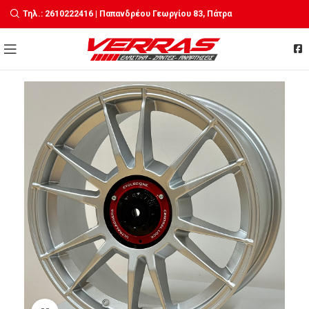
Τηλ.: 2610222416 | Παπανδρέου Γεωργίου 83, Πάτρα