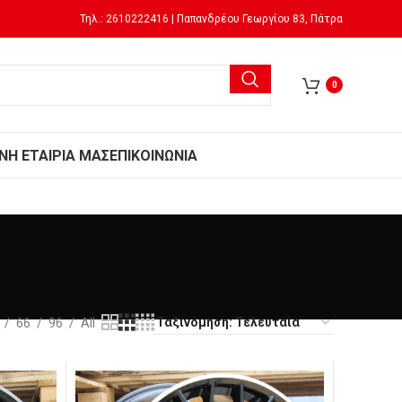
Τηλ.: 2610222416 | Παπανδρέου Γεωργίου 83, Πάτρα
0
Ν
Η ΕΤΑΙΡΙΑ ΜΑΣ
ΕΠΙΚΟΙΝΩΝΙΑ
66
96
All