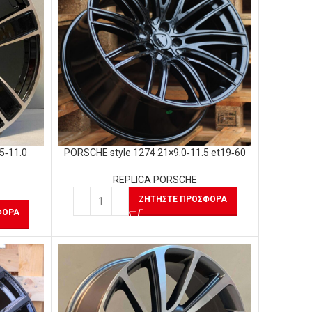
5‑11.0
PORSCHE style 1274 21×9.0‑11.5 et19‑60
REPLICA PORSCHE
ΖΗΤΉΣΤΕ ΠΡΟΣΦΟΡΆ
ΦΟΡΆ