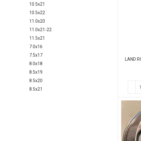
10.5x21
10.5x22
11.0x20
11.0x21‑22
11.5x21
7.0x16
7.5x17
LAND RO
8.0x18
8.5x19
8.5x20
8.5x21
9.0x20
9.0x21
9.0x22
9.5x20
9.5x22