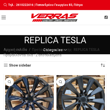
Τηλ.: 2610222416 | Παπανδρέου Γεωργίου 83, Πάτρα
REPLICA TESLA
Αρχική σελίδα
Προϊόν Κατασκευαστής
Categories
REPLICA TESLA
Sorted
Προβάλλονται όλα - 2 αποτελέσματα
by
Show sidebar
latest