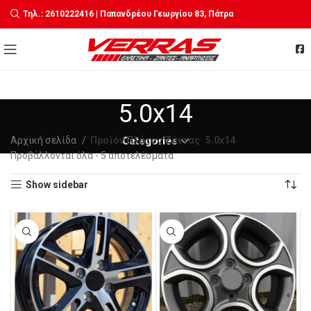
Τηλ.: 2610222416 | Παπανδρέου Γεωργίου 83, Πάτρα
5.0x14
Αρχική σελίδα
Προϊόν Πλάτος Ζάντας
Categories
5.0x14
Sorted
Προβάλλονται όλα - 5 αποτελέσματα
by
Show sidebar
latest