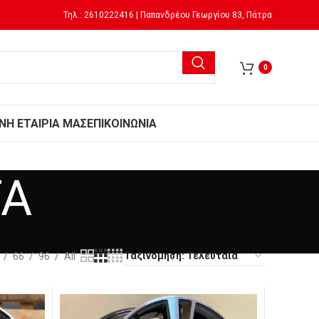
Τηλ.: 2610222416 | Παπανδρέου Γεωργίου 83, Πάτρα
0
Ν
Η ΕΤΑΙΡΙΑ ΜΑΣ
ΕΠΙΚΟΙΝΩΝΙΑ
TA
66
96
All