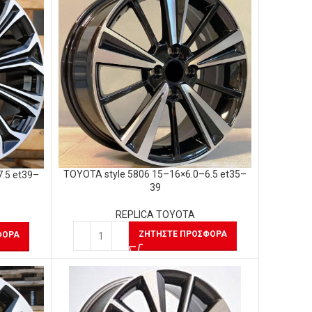
TOYOTA style 5806 15–16×6.0–6.5 et35–
.5 et39–
39
REPLICA TOYOTA
ΖΗΤΉΣΤΕ ΠΡΟΣΦΟΡΆ
ΦΟΡΆ