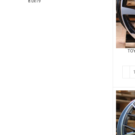
8.0x19
8.5x20
TOY