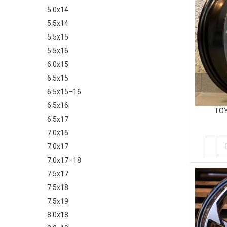
5.0x14
5.5x14
5.5x15
5.5x16
6.0x15
6.5x15
6.5x15–16
6.5x16
TOY
6.5x17
7.0x16
7.0x17
7.0x17–18
7.5x17
7.5x18
7.5x19
8.0x18