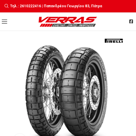
Τηλ.: 2610222416 | Παπανδρέου Γεωργίου 83, Πάτρα