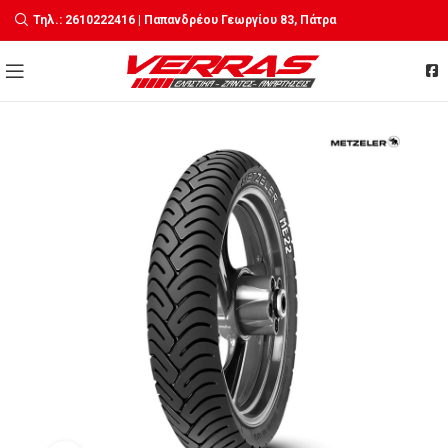
Τηλ.: 2610222416 | Παπανδρέου Γεωργίου 83, Πάτρα