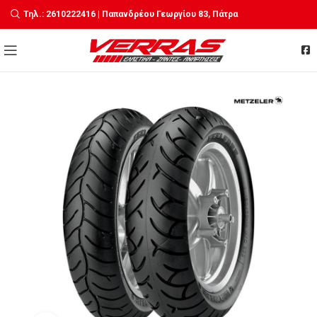
Τηλ.: 2610222416 | Παπανδρέου Γεωργίου 83, Πάτρα