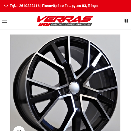
Τηλ.: 2610222416 | Παπανδρέου Γεωργίου 83, Πάτρα