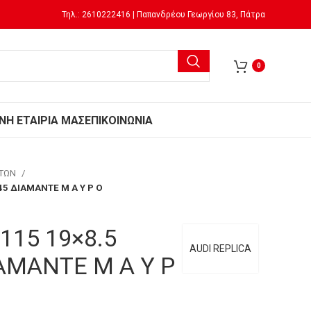
Τηλ.: 2610222416 | Παπανδρέου Γεωργίου 83, Πάτρα
0
Ν
Η ΕΤΑΙΡΙΑ ΜΑΣ
ΕΠΙΚΟΙΝΩΝΙΑ
ΗΤΩΝ
t45 ΔΙΑΜΑΝΤΕ Μ Α Υ Ρ Ο
 115 19×8.5
AUDI REPLICA
ΙΑΜΑΝΤΕ Μ Α Υ Ρ