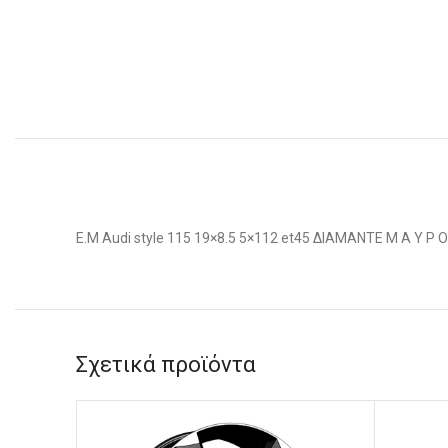
E.M Audi style 115 19×8.5 5×112 et45 ΔΙΑΜΑΝΤΕ Μ Α Υ Ρ Ο
Σχετικά προϊόντα