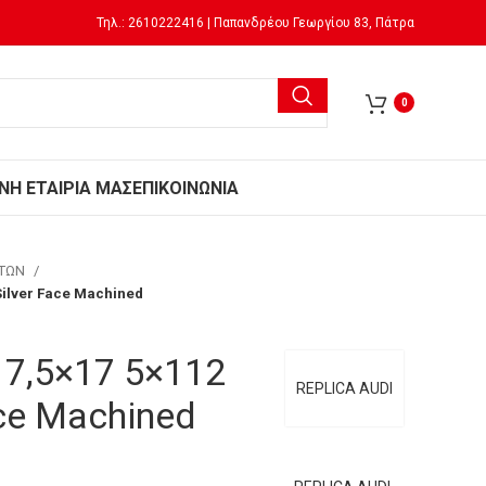
Τηλ.: 2610222416 | Παπανδρέου Γεωργίου 83, Πάτρα
0
Ν
Η ΕΤΑΙΡΙΑ ΜΑΣ
ΕΠΙΚΟΙΝΩΝΙΑ
ΗΤΩΝ
Silver Face Machined
 7,5×17 5×112
REPLICA AUDI
ace Machined