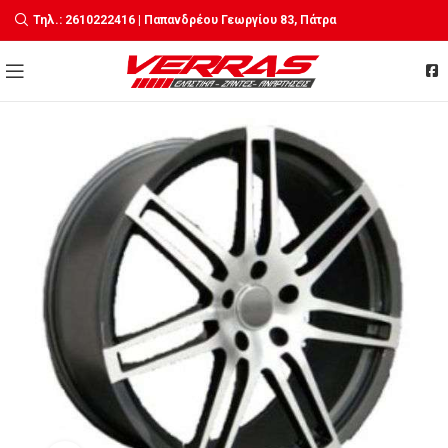
Τηλ.: 2610222416 | Παπανδρέου Γεωργίου 83, Πάτρα