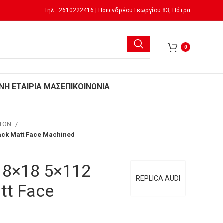
Τηλ.: 2610222416 | Παπανδρέου Γεωργίου 83, Πάτρα
0
Ν
Η ΕΤΑΙΡΙΑ ΜΑΣ
ΕΠΙΚΟΙΝΩΝΙΑ
ΗΤΩΝ
lack Matt Face Machined
0 8×18 5×112
REPLICA AUDI
tt Face