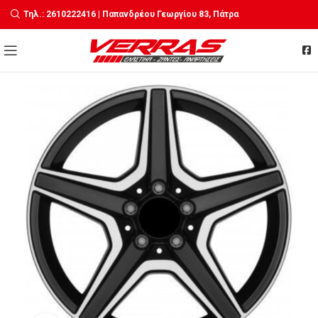
Τηλ.: 2610222416 | Παπανδρέου Γεωργίου 83, Πάτρα