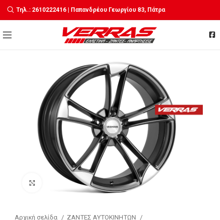
Τηλ.: 2610222416 | Παπανδρέου Γεωργίου 83, Πάτρα
Click to enlarge
Αρχική σελίδα
ΖΑΝΤΕΣ ΑΥΤΟΚΙΝΗΤΩΝ