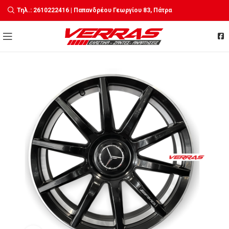
Τηλ.: 2610222416 | Παπανδρέου Γεωργίου 83, Πάτρα