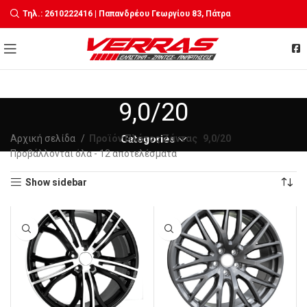
Τηλ.: 2610222416 | Παπανδρέου Γεωργίου 83, Πάτρα
9,0/20
Αρχική σελίδα
Προϊόν Πλάτος Ζάντας
Categories
9,0/20
Sorted
Προβάλλονται όλα - 12 αποτελέσματα
by
Show sidebar
latest