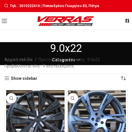
Τηλ.: 2610222416 | Παπανδρέου Γεωργίου 83, Πάτρα
9.0x22
Αρχική σελίδα
Προϊόν Πλάτος Ζάντας
Categories
9.0x22
Sorted
Προβάλλονται όλα - 9 αποτελέσματα
by
Show sidebar
latest