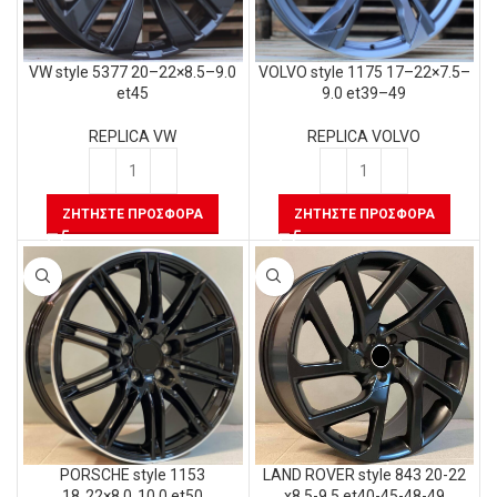
VW style 5377 20–22×8.5–9.0
VOLVO style 1175 17–22×7.5–
et45
9.0 et39–49
REPLICA VW
REPLICA VOLVO
ΖΗΤΉΣΤΕ ΠΡΟΣΦΟΡΆ
ΖΗΤΉΣΤΕ ΠΡΟΣΦΟΡΆ
LAND ROVER style 843 20-22
PORSCHE style 1153
x8.5-9.5 et40-45-48-49
18‑22×8.0‑10.0 et50