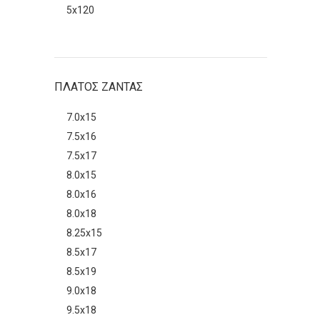
5x120
ΠΛΑΤΟΣ ΖΑΝΤΑΣ
7.0x15
7.5x16
7.5x17
8.0x15
8.0x16
8.0x18
8.25x15
8.5x17
8.5x19
9.0x18
9.5x18