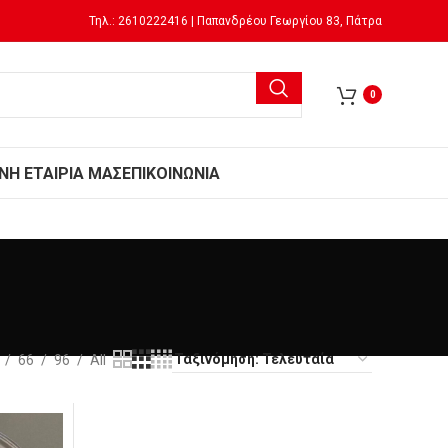
Τηλ.: 2610222416 | Παπανδρέου Γεωργίου 83, Πάτρα
0
Ν
Η ΕΤΑΙΡΙΑ ΜΑΣ
ΕΠΙΚΟΙΝΩΝΙΑ
66
96
All