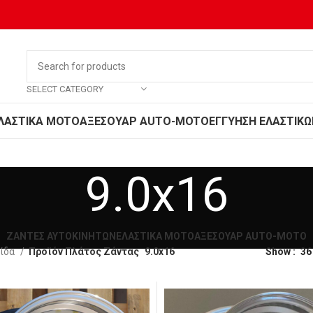
SELECT CATEGORY
ΛΑΣΤΙΚΑ MOTO
ΑΞΕΣΟΥΑΡ AUTO-MOTO
ΕΓΓΥΗΣΗ ΕΛΑΣΤΙΚΩ
9.0x16
ΖΑΝΤΕΣ ΑΥΤΟΚΙΝΗΤΩΝ
ΕΛΑΣΤΙΚΑ MOTO
ΑΞΕΣΟΥΑΡ AUTO-MOTO
λίδα
Προϊόν Πλάτος Ζάντας
9.0x16
Show
36