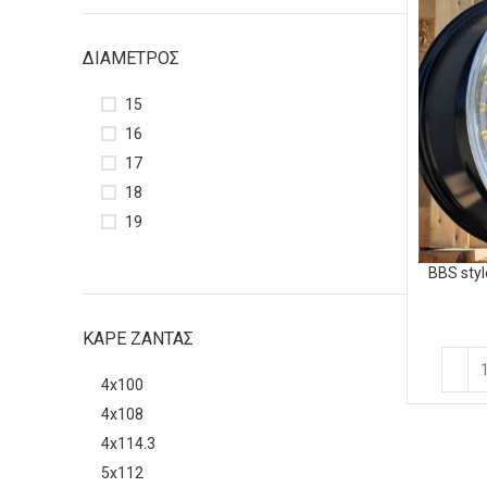
ΔΙΆΜΕΤΡΟΣ
15
16
17
18
19
BBS styl
ΚΑΡΕ ΖΑΝΤΑΣ
4x100
4x108
4x114.3
5x112