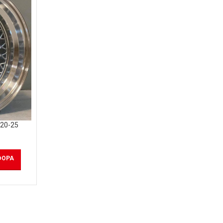
t20-25
ΦΟΡΆ