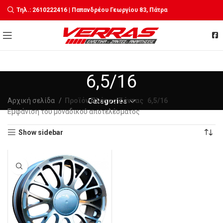
Τηλ.: 2610222416 | Παπανδρέου Γεωργίου 83, Πάτρα
6,5/16
Αρχική σελίδα
Προϊόν Πλάτος Ζάντας
Categories
6,5/16
Εμφάνιση του μοναδικού αποτελέσματος
Show sidebar